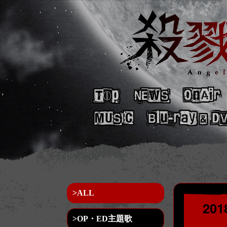
Top
NEWS
OnAir
MUSIC
Blu-ray
D
&
>ALL
201
>OP・ED主題歌