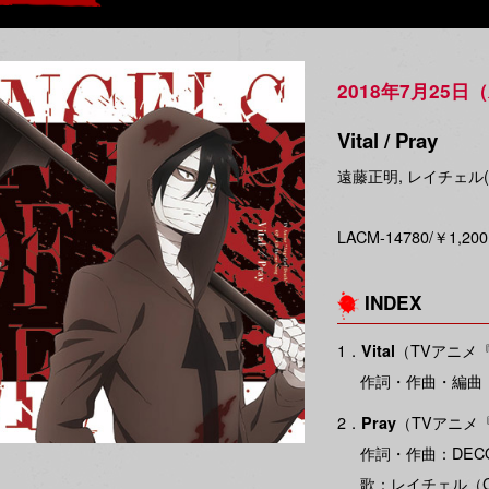
2018年7月25日
Vital / Pray
遠藤正明, レイチェル(
LACM-14780/￥1,20
INDEX
1．
（TVアニメ
Vital
作詞・作曲・編曲
2．
（TVアニメ
Pray
作詞・作曲：DECO*2
歌：レイチェル（C