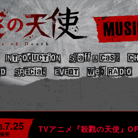
INTrOdUCTiON
Staff
Cast
C
&
VD
SPECiaL
EvEnT
Web RADIO
7.25
8.
TVアニメ『殺戮の天使』O
発売