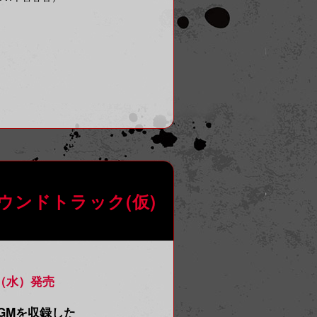
ウンドトラック(仮)
日（水）発売
GMを収録した