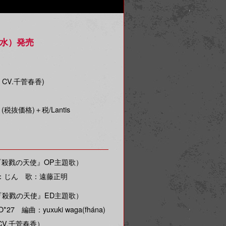
（水）発売
 CV.千菅春香)
0 (税抜価格)＋税/Lantis
『殺戮の天使』OP主題歌）
：じん 歌：遠藤正明
『殺戮の天使』ED主題歌）
7 編曲：yuxuki waga(fhána)
V.千菅春香）