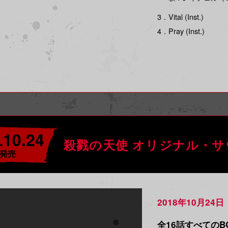
3．Vital (Inst.)
4．Pray (Inst.)
10.24
.
殺戮の天使 オリジナル・サ
発売
2018年10月24
全16話すべてのB