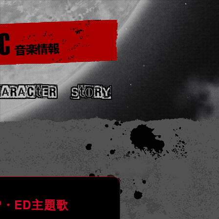
HARACtER
StoRY
P・ED主題歌